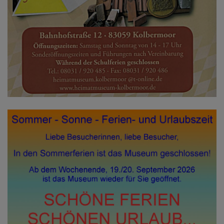
Diese Website nutzt Matomo Analytics für die Auswertung der
Seitenaufrufe als Statistik. Die hierdurch gespeicherten Daten werden
ausschließlich auf unseren eigenen Servern gespeichert. Eine
Übertragung an Dritte erfolgt nicht. Wir verwenden die Funktion
AnonymizeIP zur Anonymisierung Ihrer IP-Adresse, so dass diese gekürzt
wird und nicht mehr Ihrem Besuch auf unserer Internetseite zugeordnet
werden kann.
YouTube / Vimeo
Videos werden über die Plattformen YouTube oder Vimeo eingebunden.
Wir nutzen YouTube im erweiterten Datenschutzmodus. Dieser Modus
bewirkt laut YouTube, dass YouTube keine Informationen über die
Besucher auf dieser Website speichert, bevor diese sich das Video
ansehen.
Eingebundene Inhalte
Optional sind externe Inhalte auf den Seiten dieser Website
eingebunden. Das können Kartendienste wie z.B. Google Maps sein
oder auch Anwendungen einer externen Website.