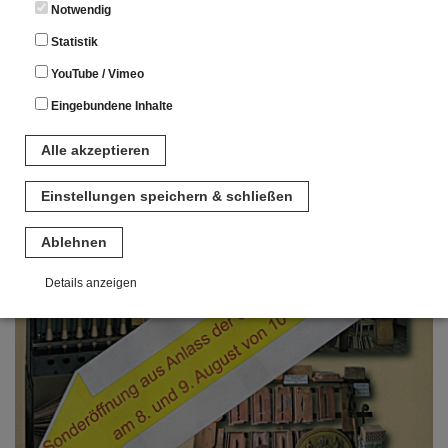
Notwendig
Statistik
YouTube / Vimeo
Eingebundene Inhalte
Alle akzeptieren
Einstellungen speichern & schließen
Ablehnen
Details anzeigen
Notwendig
Diese Cookies sind für den Betrieb der Seite unbedingt notwendig.
Hierbei werden keinerlei personenbezogenen Daten gespeichert.
Lediglich eine anonyme Session-ID wird hinterlegt.
Statistik