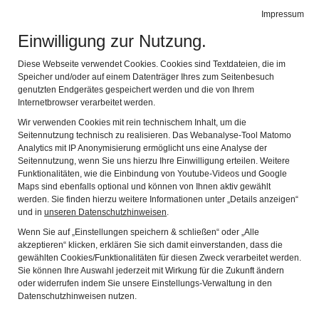
Heimat- und Industriemuseum Kolbermoor
Impressum
Naviga
Bahnhofstraße 12, 83059 Kolbermoor
Einwilligung zur Nutzung.
Diese Webseite verwendet Cookies. Cookies sind Textdateien, die im
Speicher und/oder auf einem Datenträger Ihres zum Seitenbesuch
genutzten Endgerätes gespeichert werden und die von Ihrem
Internetbrowser verarbeitet werden.
Wir verwenden Cookies mit rein technischem Inhalt, um die
Seitennutzung technisch zu realisieren. Das Webanalyse-Tool Matomo
Analytics mit IP Anonymisierung ermöglicht uns eine Analyse der
Seitennutzung, wenn Sie uns hierzu Ihre Einwilligung erteilen. Weitere
Funktionalitäten, wie die Einbindung von Youtube-Videos und Google
Aktuelles
Maps sind ebenfalls optional und können von Ihnen aktiv gewählt
werden. Sie finden hierzu weitere Informationen unter „Details anzeigen“
und in
unseren Datenschutzhinweisen
.
Wenn Sie auf „Einstellungen speichern & schließen“ oder „Alle
Anläßlich der
Schmiede-Biennale 2026
ist das
akzeptieren“ klicken, erklären Sie sich damit einverstanden, dass die
Museum am
gewählten Cookies/Funktionalitäten für diesen Zweck verarbeitet werden.
Samstag, 8. August und Sonntag, 9. August von 10
Sie können Ihre Auswahl jederzeit mit Wirkung für die Zukunft ändern
bis 17 Uhr
oder widerrufen indem Sie unsere Einstellungs-Verwaltung in den
für Besucher trotz Ferien geöffnet! Wir freuen uns auf
Datenschutzhinweisen nutzen.
Ihren Besuch.